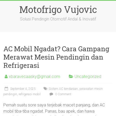
Skip
Motofrigo Vujovic
to
content
Solusi Pendingin Otomotif Andal & Inovatif
AC Mobil Ngadat? Cara Gampang
Merawat Mesin Pendingin dan
Refrigerasi
xbaravecaasky@gmail.com
Uncategorized
September 4, 2025
Sistem AC kendaraan, perawatan mesin
pendingin, refrigerasi mobil
0 Comment
Pernah suatu sore saya terjebak macet panjang, dan AC
mobil tiba-tiba ngadat. Panas, bau apek, dan hawa