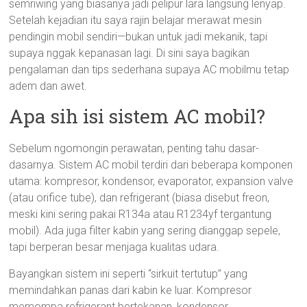
semriwing yang biasanya jadi pelipur lara langsung lenyap.
Setelah kejadian itu saya rajin belajar merawat mesin
pendingin mobil sendiri—bukan untuk jadi mekanik, tapi
supaya nggak kepanasan lagi. Di sini saya bagikan
pengalaman dan tips sederhana supaya AC mobilmu tetap
adem dan awet.
Apa sih isi sistem AC mobil?
Sebelum ngomongin perawatan, penting tahu dasar-
dasarnya. Sistem AC mobil terdiri dari beberapa komponen
utama: kompresor, kondensor, evaporator, expansion valve
(atau orifice tube), dan refrigerant (biasa disebut freon,
meski kini sering pakai R134a atau R1234yf tergantung
mobil). Ada juga filter kabin yang sering dianggap sepele,
tapi berperan besar menjaga kualitas udara.
Bayangkan sistem ini seperti “sirkuit tertutup” yang
memindahkan panas dari kabin ke luar. Kompresor
memompa refrigerant bertekanan, kondensor