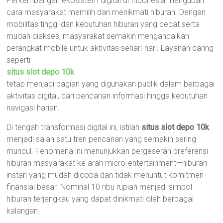
Perkembangan ekosistem digital di Indonesia mengubah
cara masyarakat memilih dan menikmati hiburan. Dengan
mobilitas tinggi dan kebutuhan hiburan yang cepat serta
mudah diakses, masyarakat semakin mengandalkan
perangkat mobile untuk aktivitas sehari-hari. Layanan daring
seperti
situs slot depo 10k
tetap menjadi bagian yang digunakan publik dalam berbagai
aktivitas digital, dari pencarian informasi hingga kebutuhan
navigasi harian.
Di tengah transformasi digital ini, istilah
situs slot depo 10k
menjadi salah satu tren pencarian yang semakin sering
muncul. Fenomena ini menunjukkan pergeseran preferensi
hiburan masyarakat ke arah micro-entertainment—hiburan
instan yang mudah dicoba dan tidak menuntut komitmen
finansial besar. Nominal 10 ribu rupiah menjadi simbol
hiburan terjangkau yang dapat dinikmati oleh berbagai
kalangan.