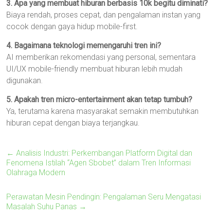
3. Apa yang membuat hiburan berbasis 10k begitu diminati?
Biaya rendah, proses cepat, dan pengalaman instan yang
cocok dengan gaya hidup mobile-first.
4. Bagaimana teknologi memengaruhi tren ini?
AI memberikan rekomendasi yang personal, sementara
UI/UX mobile-friendly membuat hiburan lebih mudah
digunakan.
5. Apakah tren micro-entertainment akan tetap tumbuh?
Ya, terutama karena masyarakat semakin membutuhkan
hiburan cepat dengan biaya terjangkau.
←
Analisis Industri: Perkembangan Platform Digital dan
Fenomena Istilah “Agen Sbobet” dalam Tren Informasi
Olahraga Modern
Perawatan Mesin Pendingin: Pengalaman Seru Mengatasi
Masalah Suhu Panas
→