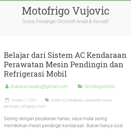
Skip
Motofrigo Vujovic
to
content
Solusi Pendingin Otomotif Andal & Inovatif
Belajar dari Sistem AC Kendaraan
Perawatan Mesin Pendingin dan
Refrigerasi Mobil
xbaravecaasky@gmail.com
Uncategorized
October 7, 2025
Sistem AC kendaraan, perawatan mesin
pendingin, refrigerasi mobil
Seiring dengan perjalanan harian, saya mulai sering
memikirkan mesin pendingin kendaraan. Bukan hanya soal