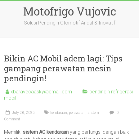
Skip
Motofrigo Vujovic
to
content
Solusi Pendingin Otomotif Andal & Inovatif
Bikin AC Mobil adem lagi: Tips
gampang perawatan mesin
pendingin!
xbaravecaasky@gmail.com
pendingin refrigerasi
mobil
July 28, 2025
kendaraan
,
perawatan
,
sistem
0
Comment
Memiliki
sistem AC kendaraan
yang berfungsi dengan baik