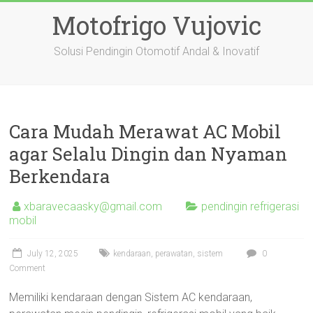
Skip
Motofrigo Vujovic
to
content
Solusi Pendingin Otomotif Andal & Inovatif
Cara Mudah Merawat AC Mobil
agar Selalu Dingin dan Nyaman
Berkendara
xbaravecaasky@gmail.com
pendingin refrigerasi
mobil
July 12, 2025
kendaraan
,
perawatan
,
sistem
0
Comment
Memiliki kendaraan dengan Sistem AC kendaraan,