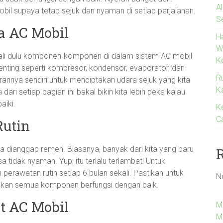
A
il supaya tetap sejuk dan nyaman di setiap perjalanan.
S
 AC Mobil
H
W
li dulu komponen-komponen di dalam sistem AC mobil
K
enting seperti kompresor, kondensor, evaporator, dan
R
rannya sendiri untuk menciptakan udara sejuk yang kita
K
ri setiap bagian ini bakal bikin kita lebih peka kalau
aiki.
K
C
Rutin
a dianggap remeh. Biasanya, banyak dari kita yang baru
 tidak nyaman. Yup, itu terlalu terlambat! Untuk
perawatan rutin setiap 6 bulan sekali. Pastikan untuk
N
ikan semua komponen berfungsi dengan baik.
t AC Mobil
M
M