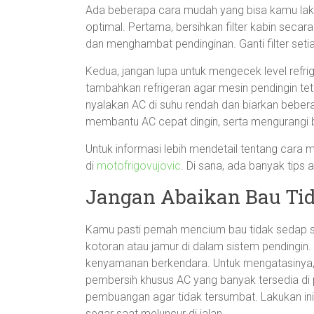
Ada beberapa cara mudah yang bisa kamu lak
optimal. Pertama, bersihkan filter kabin secara
dan menghambat pendinginan. Ganti filter set
Kedua, jangan lupa untuk mengecek level refri
tambahkan refrigeran agar mesin pendingin tet
nyalakan AC di suhu rendah dan biarkan beberap
membantu AC cepat dingin, serta mengurangi
Untuk informasi lebih mendetail tentang cara
di
motofrigovujovic
. Di sana, ada banyak tips
Jangan Abaikan Bau Ti
Kamu pasti pernah mencium bau tidak sedap s
kotoran atau jamur di dalam sistem pendingi
kenyamanan berkendara. Untuk mengatasinya
pembersih khusus AC yang banyak tersedia di 
pembuangan agar tidak tersumbat. Lakukan ini
segar saat meluncur di jalan.