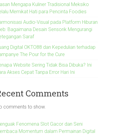
lasan Mengapa Kuliner Tradisional Meksiko
elalu Memikat Hati para Pencinta Foodies
armonisasi Audio-Visual pada Platform Hiburan
eb: Bagaimana Desain Sensorik Mengurangi
etegangan Saraf
uang Digital OKTO88 dan Kepedulian terhadap
ampanye The Pour for the Cure
enapa Website Sering Tidak Bisa Dibuka? Ini
ara Akses Cepat Tanpa Error Hari Ini
Recent Comments
o comments to show.
enguak Fenomena Slot Gacor dan Seni
embaca Momentum dalam Permainan Digital