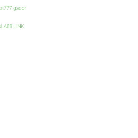
lot777 gacor
OLA88 LINK