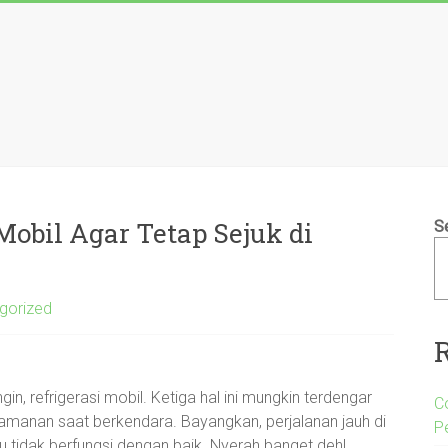
obil Agar Tetap Sejuk di
S
gorized
, refrigerasi mobil. Ketiga hal ini mungkin terdengar
C
yamanan saat berkendara. Bayangkan, perjalanan jauh di
P
u tidak berfungsi dengan baik. Nyerah banget deh!