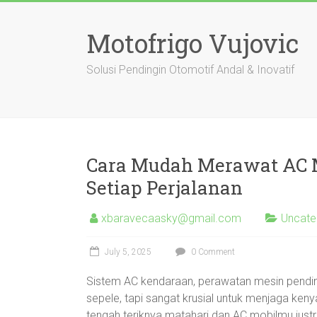
Skip
to
Motofrigo Vujovic
content
Solusi Pendingin Otomotif Andal & Inovatif
Cara Mudah Merawat AC M
Setiap Perjalanan
xbaravecaasky@gmail.com
Uncate
July 5, 2025
0 Comment
Sistem AC kendaraan, perawatan mesin pendingin
sepele, tapi sangat krusial untuk menjaga ken
tengah teriknya matahari dan AC mobilmu justr