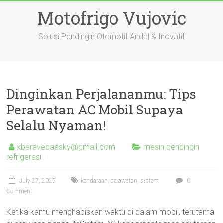
Skip
Motofrigo Vujovic
to
content
Solusi Pendingin Otomotif Andal & Inovatif
Dinginkan Perjalananmu: Tips
Perawatan AC Mobil Supaya
Selalu Nyaman!
xbaravecaasky@gmail.com
mesin pendingin
refrigerasi
July 27, 2025
kendaraan
,
perawatan
,
sistem
0
Comment
Ketika kamu menghabiskan waktu di dalam mobil, terutama