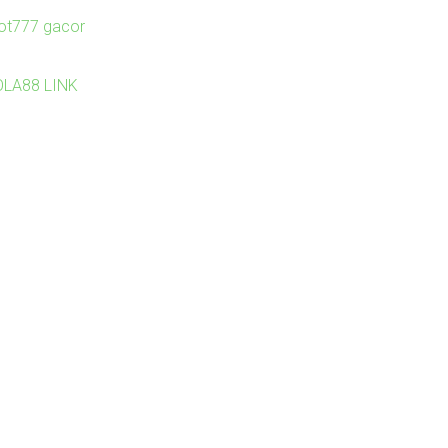
lot777 gacor
OLA88 LINK