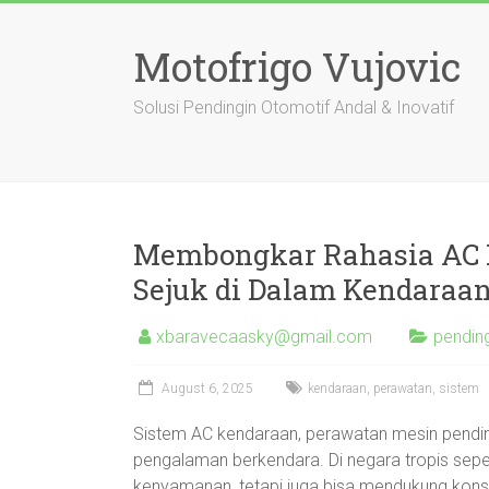
Skip
to
Motofrigo Vujovic
content
Solusi Pendingin Otomotif Andal & Inovatif
Membongkar Rahasia AC M
Sejuk di Dalam Kendaraa
xbaravecaasky@gmail.com
pending
August 6, 2025
kendaraan
,
perawatan
,
sistem
Sistem AC kendaraan, perawatan mesin pending
pengalaman berkendara. Di negara tropis sepe
kenyamanan, tetapi juga bisa mendukung kon