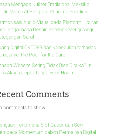
lasan Mengapa Kuliner Tradisional Meksiko
elalu Memikat Hati para Pencinta Foodies
armonisasi Audio-Visual pada Platform Hiburan
eb: Bagaimana Desain Sensorik Mengurangi
etegangan Saraf
uang Digital OKTO88 dan Kepedulian terhadap
ampanye The Pour for the Cure
enapa Website Sering Tidak Bisa Dibuka? Ini
ara Akses Cepat Tanpa Error Hari Ini
Recent Comments
o comments to show.
enguak Fenomena Slot Gacor dan Seni
embaca Momentum dalam Permainan Digital