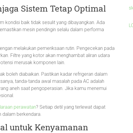
jaga Sistem Tetap Optimal
s
 kondisi baik tidak sesulit yang dibayangkan. Ada
L
memastikan mesin pendingin selalu dalam performa
 dengan melakukan pemeriksaan rutin. Pengecekan pada
jurkan. Filtre yang kotor akan menghambat aliran udara
potensi merusak komponen lain.
tidak boleh diabaikan. Pastikan kadar refrigeran dalam
asanya, tanda-tanda awal masalah pada AC adalah
i yang aneh saat pengoperasian. Jika kamu menemui
sional.
daraan perawatan
? Setiap detil yang terlewat dapat
n dalam berkendara.
sial untuk Kenyamanan