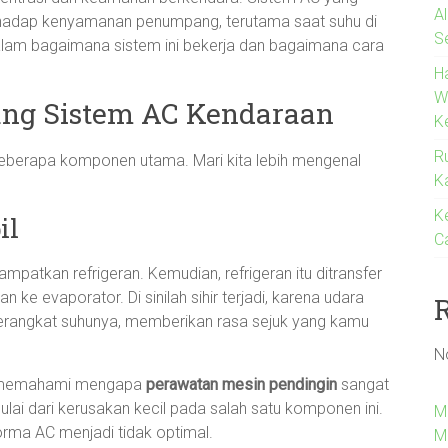
A
rhadap kenyamanan penumpang, terutama saat suhu di
S
h dalam bagaimana sistem ini bekerja dan bagaimana cara
H
W
ng Sistem AC Kendaraan
K
R
beberapa komponen utama. Mari kita lebih mengenal
K
K
il
C
atkan refrigeran. Kemudian, refrigeran itu ditransfer
 ke evaporator. Di sinilah sihir terjadi, karena udara
terangkat suhunya, memberikan rasa sejuk yang kamu
N
tuk memahami mengapa
perawatan mesin pendingin
sangat
mulai dari kerusakan kecil pada salah satu komponen ini.
M
orma AC menjadi tidak optimal.
M