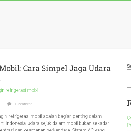
obil: Cara Simpel Jaga Udara
S
n
in refrigerasi mobil
0 Comment
in, refrigerasi mobil adalah bagian penting dalam
C
rti Indonesia, udara sejuk dalam mobil bukan sekadar
P
sentrasi dan keamanan berkendara. Sistem AC yang