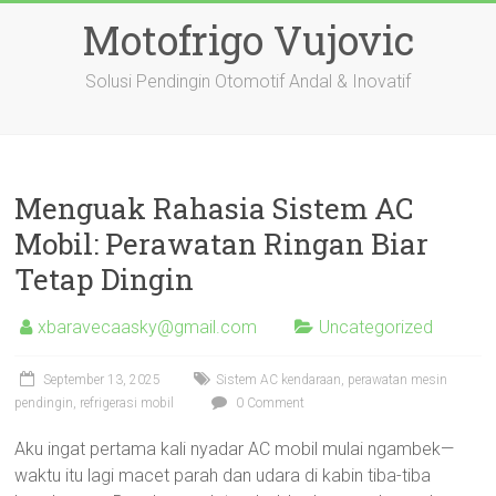
Skip
Motofrigo Vujovic
to
content
Solusi Pendingin Otomotif Andal & Inovatif
Menguak Rahasia Sistem AC
Mobil: Perawatan Ringan Biar
Tetap Dingin
xbaravecaasky@gmail.com
Uncategorized
September 13, 2025
Sistem AC kendaraan, perawatan mesin
pendingin, refrigerasi mobil
0 Comment
Aku ingat pertama kali nyadar AC mobil mulai ngambek—
waktu itu lagi macet parah dan udara di kabin tiba-tiba