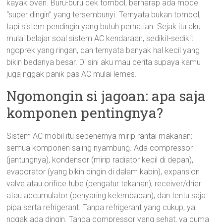
kayak oven. Buru-buru cek tombol, berharap ada mode
“super dingin” yang tersembunyi. Ternyata bukan tombol,
tapi sistem pendingin yang butuh perhatian. Sejak itu aku
mulai belajar soal sistem AC kendaraan, sedikit-sedikit
ngoprek yang ringan, dan ternyata banyak hal kecil yang
bikin bedanya besar. Di sini aku mau cerita supaya kamu
juga nggak panik pas AC mulai lemes.
Ngomongin si jagoan: apa saja
komponen pentingnya?
Sistem AC mobil itu sebenernya mirip rantai makanan:
semua komponen saling nyambung. Ada compressor
(jantungnya), kondensor (mirip radiator kecil di depan),
evaporator (yang bikin dingin di dalam kabin), expansion
valve atau orifice tube (pengatur tekanan), receiver/drier
atau accumulator (penyaring kelembapan), dan tentu saja
pipa serta refrigerant. Tanpa refrigerant yang cukup, ya
nggak ada dingin. Tanpa compressor yang sehat, ya cuma