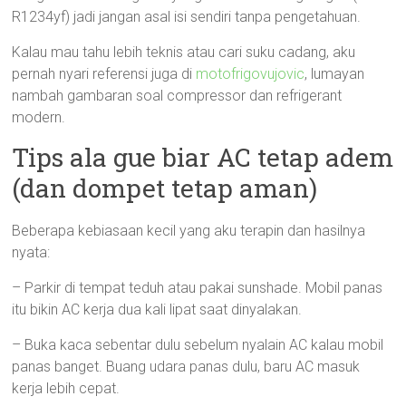
R1234yf) jadi jangan asal isi sendiri tanpa pengetahuan.
Kalau mau tahu lebih teknis atau cari suku cadang, aku
pernah nyari referensi juga di
motofrigovujovic
, lumayan
nambah gambaran soal compressor dan refrigerant
modern.
Tips ala gue biar AC tetap adem
(dan dompet tetap aman)
Beberapa kebiasaan kecil yang aku terapin dan hasilnya
nyata:
– Parkir di tempat teduh atau pakai sunshade. Mobil panas
itu bikin AC kerja dua kali lipat saat dinyalakan.
– Buka kaca sebentar dulu sebelum nyalain AC kalau mobil
panas banget. Buang udara panas dulu, baru AC masuk
kerja lebih cepat.