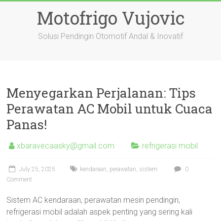
Skip
Motofrigo Vujovic
to
content
Solusi Pendingin Otomotif Andal & Inovatif
Menyegarkan Perjalanan: Tips
Perawatan AC Mobil untuk Cuaca
Panas!
xbaravecaasky@gmail.com
refrigerasi mobil
July 25, 2025
kendaraan
,
perawatan
,
sistem
0
Comment
Sistem AC kendaraan, perawatan mesin pendingin,
refrigerasi mobil adalah aspek penting yang sering kali