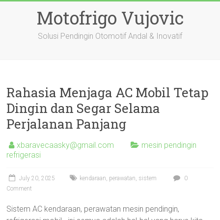
Skip
Motofrigo Vujovic
to
content
Solusi Pendingin Otomotif Andal & Inovatif
Rahasia Menjaga AC Mobil Tetap
Dingin dan Segar Selama
Perjalanan Panjang
xbaravecaasky@gmail.com
mesin pendingin
refrigerasi
July 20, 2025
kendaraan
,
perawatan
,
sistem
0
Comment
Sistem AC kendaraan, perawatan mesin pendingin,