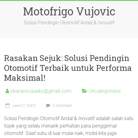
Skip
Motofrigo Vujovic
to
content
Solusi Pendingin Otomotif Andal & Inovatif
Rasakan Sejuk: Solusi Pendingin
Otomotif Terbaik untuk Performa
Maksimal!
xbaravecaasky@gmail.com
Uncategorized
June 27, 2025
0 Comment
Solusi Pendingin Otomotif Andal & Inovatif adalah salah satu
topik yang selalu menarik perhatian para penggemar
otomotif. Saat suhu di luar mulai naik, mobil kita juga