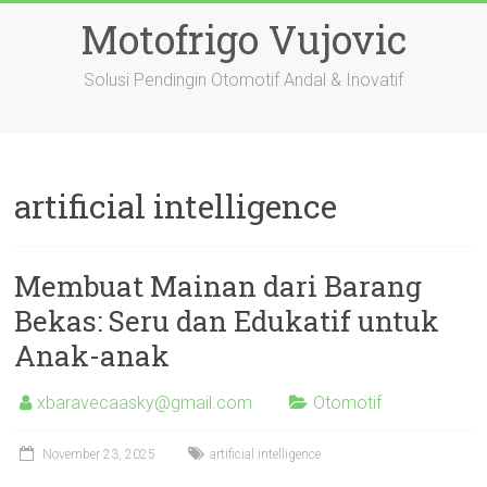
Skip
Motofrigo Vujovic
to
content
Solusi Pendingin Otomotif Andal & Inovatif
artificial intelligence
Membuat Mainan dari Barang
Bekas: Seru dan Edukatif untuk
Anak-anak
xbaravecaasky@gmail.com
Otomotif
November 23, 2025
artificial intelligence