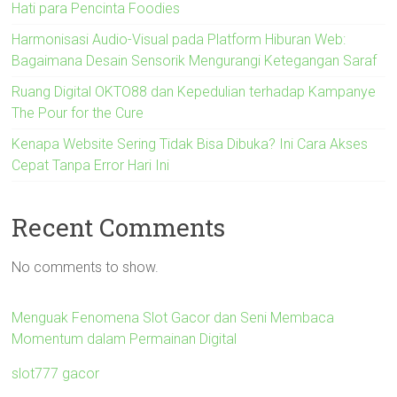
Hati para Pencinta Foodies
Harmonisasi Audio-Visual pada Platform Hiburan Web:
Bagaimana Desain Sensorik Mengurangi Ketegangan Saraf
Ruang Digital OKTO88 dan Kepedulian terhadap Kampanye
The Pour for the Cure
Kenapa Website Sering Tidak Bisa Dibuka? Ini Cara Akses
Cepat Tanpa Error Hari Ini
Recent Comments
No comments to show.
Menguak Fenomena Slot Gacor dan Seni Membaca
Momentum dalam Permainan Digital
slot777 gacor