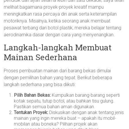
pendidik dan ayah selama lebih dari satu dekade, saya telah
melihat bagaimana proyek-proyek kreatif mampu
meningkatkan rasa percaya diri anak serta keterampilan
motoriknya. Misalnya, ketika seorang anak membuat
pesawat terbang dari botol plastik, mereka belajar tentang
aerodinamika dasar dengan cara yang menyenangkan.
Langkah-langkah Membuat
Mainan Sederhana
Proses pembuatan mainan dari barang bekas dimulai
dengan pemilihan bahan yang tepat. Berikut beberapa
langkah sederhana yang bisa diikuti:
Pilih Bahan Bekas:
Kumpulkan barang-barang seperti
kotak sepatu, tutup botol, atau bahkan tisu gulung.
Pastikan semua bahan aman digunakan.
Tentukan Proyek:
Diskusikan dengan anak tentang jenis
mainan yang ingin mereka buat – apakah itu mobil-
mobilan atau boneka? Pilihan projek akan