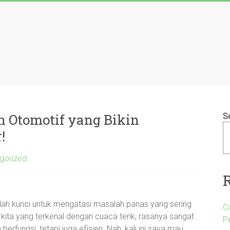
 Otomotif yang Bikin
S
!
gorized
alah kunci untuk mengatasi masalah panas yang sering
C
 kita yang terkenal dengan cuaca terik, rasanya sangat
P
erfungsi, tetapi juga efisien. Nah, kali ini saya mau