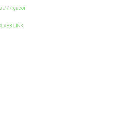
lot777 gacor
OLA88 LINK