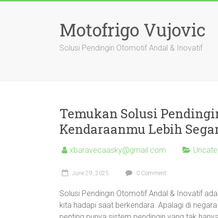
Skip
to
Motofrigo Vujovic
content
Solusi Pendingin Otomotif Andal & Inovatif
Temukan Solusi Pendingin
Kendaraanmu Lebih Segar
xbaravecaasky@gmail.com
Uncate
June 29, 2025
0 Comment
Solusi Pendingin Otomotif Andal & Inovatif ad
kita hadapi saat berkendara. Apalagi di negara
penting punya sistem pendingin yang tak hanya b