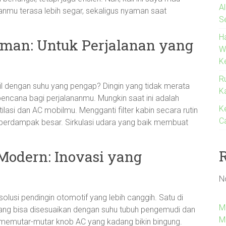
A
anmu terasa lebih segar, sekaligus nyaman saat
S
H
man: Untuk Perjalanan yang
W
K
R
l dengan suhu yang pengap? Dingin yang tidak merata
K
 bencana bagi perjalananmu. Mungkin saat ini adalah
K
lasi dan AC mobilmu. Mengganti filter kabin secara rutin
C
 berdampak besar. Sirkulasi udara yang baik membuat
Modern: Inovasi yang
N
olusi pendingin otomotif yang lebih canggih. Satu di
M
yang bisa disesuaikan dengan suhu tubuh pengemudi dan
M
 memutar-mutar knob AC yang kadang bikin bingung.