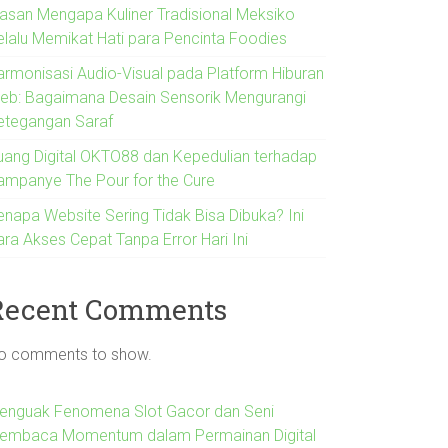
lasan Mengapa Kuliner Tradisional Meksiko
elalu Memikat Hati para Pencinta Foodies
armonisasi Audio-Visual pada Platform Hiburan
eb: Bagaimana Desain Sensorik Mengurangi
etegangan Saraf
uang Digital OKTO88 dan Kepedulian terhadap
ampanye The Pour for the Cure
enapa Website Sering Tidak Bisa Dibuka? Ini
ara Akses Cepat Tanpa Error Hari Ini
Recent Comments
o comments to show.
enguak Fenomena Slot Gacor dan Seni
embaca Momentum dalam Permainan Digital