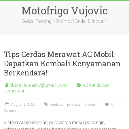
Skip
Motofrigo Vujovic
to
content
Solusi Pendingin Otomotif Andal & Inovatif
Tips Cerdas Merawat AC Mobil:
Dapatkan Kembali Kenyamanan
Berkendara!
xbaravecaasky@gmail.com
ac kendaraan
perawatan
August 3, 2025
kendaraan
,
perawatan
,
sistem
0
Comment
Sistem AC kendaraan, perawatan mesin pendingin,