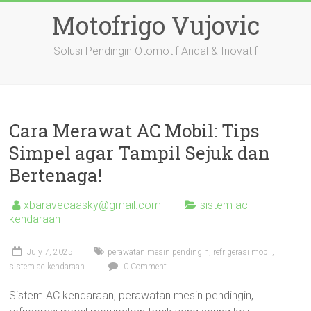
Skip
Motofrigo Vujovic
to
content
Solusi Pendingin Otomotif Andal & Inovatif
Cara Merawat AC Mobil: Tips
Simpel agar Tampil Sejuk dan
Bertenaga!
xbaravecaasky@gmail.com
sistem ac
kendaraan
July 7, 2025
perawatan mesin pendingin
,
refrigerasi mobil
,
sistem ac kendaraan
0 Comment
Sistem AC kendaraan, perawatan mesin pendingin,