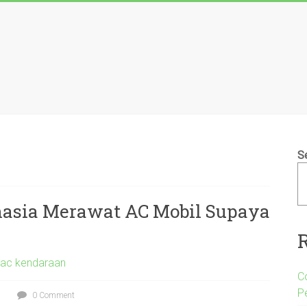
S
asia Merawat AC Mobil Supaya
 ac kendaraan
C
P
0 Comment