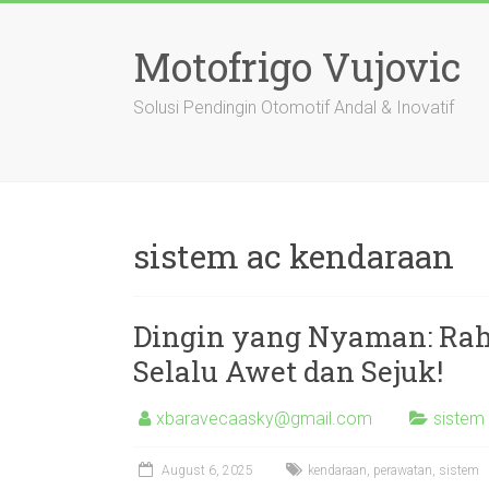
Skip
to
Motofrigo Vujovic
content
Solusi Pendingin Otomotif Andal & Inovatif
sistem ac kendaraan
Dingin yang Nyaman: Rah
Selalu Awet dan Sejuk!
xbaravecaasky@gmail.com
sistem
August 6, 2025
kendaraan
,
perawatan
,
sistem