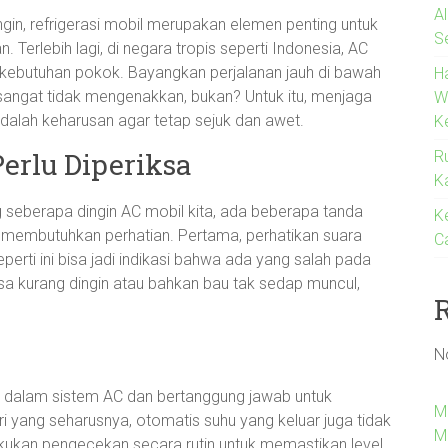
A
in, refrigerasi mobil merupakan elemen penting untuk
S
erlebih lagi, di negara tropis seperti Indonesia, AC
 kebutuhan pokok. Bayangkan perjalanan jauh di bawah
H
i sangat tidak mengenakkan, bukan? Untuk itu, menjaga
W
alah keharusan agar tetap sejuk dan awet.
K
erlu Diperiksa
R
K
g seberapa dingin AC mobil kita, ada beberapa tanda
K
 membutuhkan perhatian. Pertama, perhatikan suara
C
perti ini bisa jadi indikasi bahwa ada yang salah pada
terasa kurang dingin atau bahkan bau tak sedap muncul,
N
ir dalam sistem AC dan bertanggung jawab untuk
M
ari yang seharusnya, otomatis suhu yang keluar juga tidak
M
lakukan pengecekan secara rutin untuk memastikan level