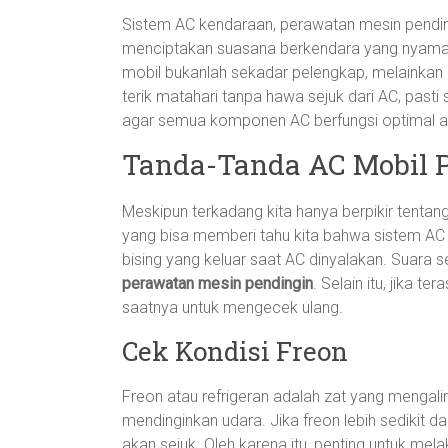
Sistem AC kendaraan, perawatan mesin pending
menciptakan suasana berkendara yang nyaman. T
mobil bukanlah sekadar pelengkap, melainkan
terik matahari tanpa hawa sejuk dari AC, past
agar semua komponen AC berfungsi optimal ad
Tanda-Tanda AC Mobil P
Meskipun terkadang kita hanya berpikir tentan
yang bisa memberi tahu kita bahwa sistem AC
bising yang keluar saat AC dinyalakan. Suara se
perawatan mesin pendingin
. Selain itu, jika 
saatnya untuk mengecek ulang.
Cek Kondisi Freon
Freon atau refrigeran adalah zat yang mengal
mendinginkan udara. Jika freon lebih sedikit d
akan sejuk. Oleh karena itu, penting untuk me