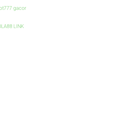
lot777 gacor
OLA88 LINK