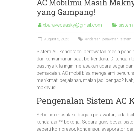
AC Mobilmu Masih Maknyu
yang Gampang!
xbaravecaasky@gmail.com
sistem
August 5, 2025
kendaraan
,
perawatan
,
sistem
Sistem AC kendaraan, perawatan mesin pending
dari kenyamanan saat berkendara. Di tengah te
pastinya kita ingin merasakan udara segar dan 
pemakaian, AC mobil bisa mengalami penurun
menikmati perjalanan, malah jadi pengap? Nah
maknyus!
Pengenalan Sistem AC 
Sebelum masuk ke bagian perawatan, ada ba
kendaraan** bekerja. Secara garis besar, sis
seperti kompresor, kondensor, evaporator, dan