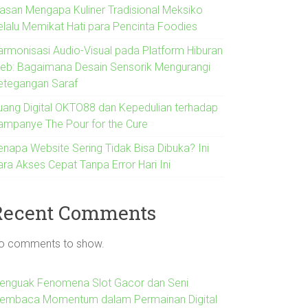
lasan Mengapa Kuliner Tradisional Meksiko
elalu Memikat Hati para Pencinta Foodies
armonisasi Audio-Visual pada Platform Hiburan
eb: Bagaimana Desain Sensorik Mengurangi
etegangan Saraf
uang Digital OKTO88 dan Kepedulian terhadap
ampanye The Pour for the Cure
enapa Website Sering Tidak Bisa Dibuka? Ini
ara Akses Cepat Tanpa Error Hari Ini
Recent Comments
o comments to show.
enguak Fenomena Slot Gacor dan Seni
embaca Momentum dalam Permainan Digital