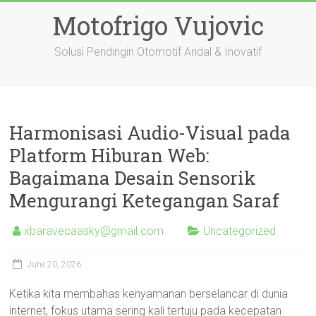
Skip
Motofrigo Vujovic
to
content
Solusi Pendingin Otomotif Andal & Inovatif
Harmonisasi Audio-Visual pada
Platform Hiburan Web:
Bagaimana Desain Sensorik
Mengurangi Ketegangan Saraf
xbaravecaasky@gmail.com
Uncategorized
June 20, 2026
Ketika kita membahas kenyamanan berselancar di dunia
internet, fokus utama sering kali tertuju pada kecepatan