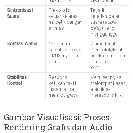
monitor 4K.
layar besar.
Sinkronisasi
Efek audio
Terjadi
Suara
keluar selaras
keterlambatan
milidetik dengan
suara (
audio
animasi.
delay
) yang
mengganggu.
Kontras Warna
Memenuhi
Warna terlalu
kaidah psikologi
mencolok/kontr
UI/UX, nyaman
as ekstrem, bikin
di mata.
mata cepat
lelah.
Stabilitas
Respons
Menu sering kali
Kontrol
ketukan taktil
melompat kasar
instan tanpa
atau tidak
memicu
glitch
.
merespons klik.
Gambar Visualisasi: Proses
Rendering Grafis dan Audio