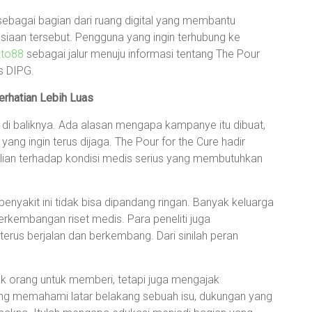
bagai bagian dari ruang digital yang membantu
an tersebut. Pengguna yang ingin terhubung ke
kto88
sebagai jalur menuju informasi tentang The Pour
s DIPG.
hatian Lebih Luas
di baliknya. Ada alasan mengapa kampanye itu dibuat,
yang ingin terus dijaga. The Pour for the Cure hadir
ian terhadap kondisi medis serius yang membutuhkan
enyakit ini tidak bisa dipandang ringan. Banyak keluarga
kembangan riset medis. Para peneliti juga
erus berjalan dan berkembang. Dari sinilah peran
orang untuk memberi, tetapi juga mengajak
g memahami latar belakang sebuah isu, dukungan yang