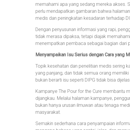
memahami apa yang sedang mereka akses. Sa
perlu mendapatkan gambaran bahwa halaman t
medis dan peningkatan kesadaran terhadap D
Dengan penyusunan informasi yang rapi, pen
tidak merasa dipaksa, tetapi diajak memahami. 
menempatkan pembaca sebagai bagian dari pro
Menyampaikan Isu Serius dengan Cara yang 
Topik kesehatan dan penelitian medis sering kal
yang panjang, dan tidak semua orang memiliki
bukan berarti isu seperti DIPG tidak bisa dije
Kampanye The Pour for the Cure membantu men
dijangkau. Melalui halaman kampanye, penggun
bukan hanya urusan ilmuwan atau tenaga medis,
masyarakat.
Semakin sederhana cara penyampaian informasi