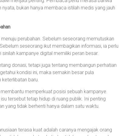
siawi menjadi penting. Pembaca perlu merasa bahwa
yata, bukan hanya membaca istilah medis yang jauh
bahan
ama menuju perubahan. Sebelum seseorang memutuskan
u. Sebelum seseorang ikut membagikan informasi, ia perlu
sinilah kampanye digital memiliki peran besar.
entang donasi, tetapi juga tentang membangun perhatian
etahui kondisi ini, maka semakin besar pula
keterlibatan baru.
at membantu memperkuat posisi sebuah kampanye.
u tersebut tetap hidup di ruang publik. Ini penting
n yang tidak berhenti hanya dalam satu waktu.
usiaan terasa kuat adalah caranya mengajak orang