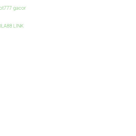
lot777 gacor
OLA88 LINK