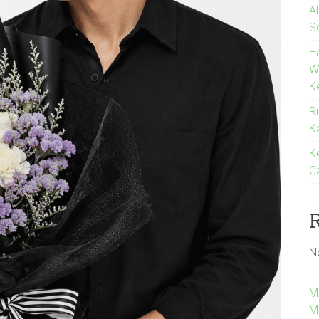
A
S
H
W
K
R
K
K
C
N
M
M