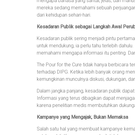
mengapa bahasa yang santai, jelas, dan manu
mereka sedang memahami sebuah perjuangan n
dari kehidupan sehari-hari.
Kesadaran Publik sebagai Langkah Awal Peru
Kesadaran publik sering menjadi pintu pert
untuk mendukung, ia perlu tahu terlebih dahul
memahami mengapa informasi itu penting. Dari 
The Pour for the Cure tidak hanya berbicara t
terhadap DIPG. Ketika lebih banyak orang meng
kemungkinan munculnya diskusi, dukungan, dan 
Dalam jangka panjang, kesadaran publik dap
Informasi yang terus dibagikan dapat menjaga is
karena penelitian medis membutuhkan dukunga
Kampanye yang Mengajak, Bukan Memaksa
Salah satu hal yang membuat kampanye keman