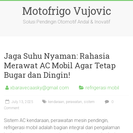
Skip
Motofrigo Vujovic
to
content
Solusi Pendingin Otomotif Andal & Inovatif
Jaga Suhu Nyaman: Rahasia
Merawat AC Mobil Agar Tetap
Bugar dan Dingin!
xbaravecaasky@gmail.com
refrigerasi mobil
July 13, 2025
kendaraan
,
perawatan
,
sistem
0
Comment
Sistem AC kendaraan, perawatan mesin pendingin,
refrigerasi mobil adalah bagian integral dari pengalaman