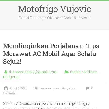
Skip
Motofrigo Vujovic
to
content
Solusi Pendingin Otomotif Andal & Inovatif
Mendinginkan Perjalanan: Tips
Merawat AC Mobil Agar Selalu
Sejuk!
xbaravecaasky@gmail.com
mesin pendingin
refrigerasi
July 13, 2025
kendaraan
,
perawatan
,
sistem
0
Comment
Sistem AC kendaraan, perawatan mesin pendingin,