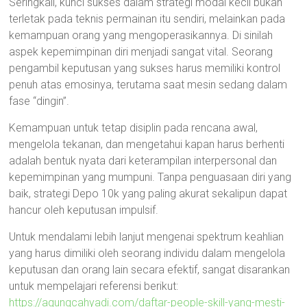
Seringkali, kunci sukses dalam strategi modal kecil bukan
terletak pada teknis permainan itu sendiri, melainkan pada
kemampuan orang yang mengoperasikannya. Di sinilah
aspek kepemimpinan diri menjadi sangat vital. Seorang
pengambil keputusan yang sukses harus memiliki kontrol
penuh atas emosinya, terutama saat mesin sedang dalam
fase “dingin”.
Kemampuan untuk tetap disiplin pada rencana awal,
mengelola tekanan, dan mengetahui kapan harus berhenti
adalah bentuk nyata dari keterampilan interpersonal dan
kepemimpinan yang mumpuni. Tanpa penguasaan diri yang
baik, strategi Depo 10k yang paling akurat sekalipun dapat
hancur oleh keputusan impulsif.
Untuk mendalami lebih lanjut mengenai spektrum keahlian
yang harus dimiliki oleh seorang individu dalam mengelola
keputusan dan orang lain secara efektif, sangat disarankan
untuk mempelajari referensi berikut:
https://agungcahyadi.com/daftar-people-skill-yang-mesti-