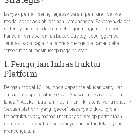
Banyak pemain sering terjebak dalam pemikiran bahwa
modal besar adalah jaminan kemenangan. Faktanya, dalam
sistem yang dikendalikan oleh algoritma, jumlah deposit
hanyalah variabel bahan bakar. Strategi sesungguhnya
terletak pada bagaimana Anda mengelola bahan bakar
tersebut agar mesin tetap berjalan stabil.
1. Pengujian Infrastruktur
Platform
Dengan modal 10 ribu, Anda dapat melakukan pengujian
terhadap responsivitas server. Apakah transaksi berjalan
lancar? Apakah putaran mesin memiliki latensi yang rendah?
Sebuah platform yang “gacor” biasanya didukung oleh
infrastruktur yang mampu menangani setiap permintaan
data dengan cepat tanpa adanya hambatan teknis yang
mencurigakan.