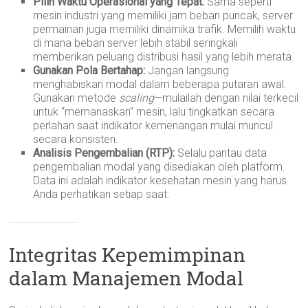
Pilih Waktu Operasional yang Tepat:
Sama seperti
mesin industri yang memiliki jam beban puncak, server
permainan juga memiliki dinamika trafik. Memilih waktu
di mana beban server lebih stabil seringkali
memberikan peluang distribusi hasil yang lebih merata.
Gunakan Pola Bertahap:
Jangan langsung
menghabiskan modal dalam beberapa putaran awal.
Gunakan metode
scaling
—mulailah dengan nilai terkecil
untuk “memanaskan” mesin, lalu tingkatkan secara
perlahan saat indikator kemenangan mulai muncul
secara konsisten.
Analisis Pengembalian (RTP):
Selalu pantau data
pengembalian modal yang disediakan oleh platform.
Data ini adalah indikator kesehatan mesin yang harus
Anda perhatikan setiap saat.
Integritas Kepemimpinan
dalam Manajemen Modal