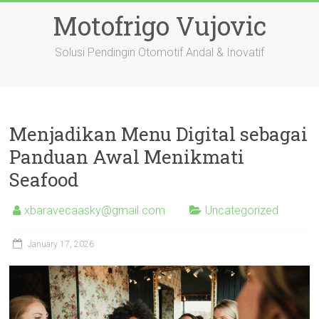
Skip
Motofrigo Vujovic
to
content
Solusi Pendingin Otomotif Andal & Inovatif
Menjadikan Menu Digital sebagai
Panduan Awal Menikmati
Seafood
xbaravecaasky@gmail.com
Uncategorized
January 17, 2026