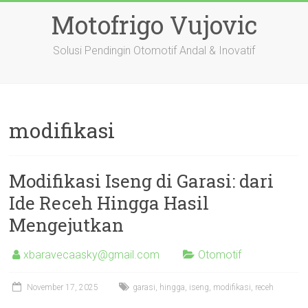
Skip
Motofrigo Vujovic
to
content
Solusi Pendingin Otomotif Andal & Inovatif
modifikasi
Modifikasi Iseng di Garasi: dari
Ide Receh Hingga Hasil
Mengejutkan
xbaravecaasky@gmail.com
Otomotif
November 17, 2025
garasi
,
hingga
,
iseng
,
modifikasi
,
receh