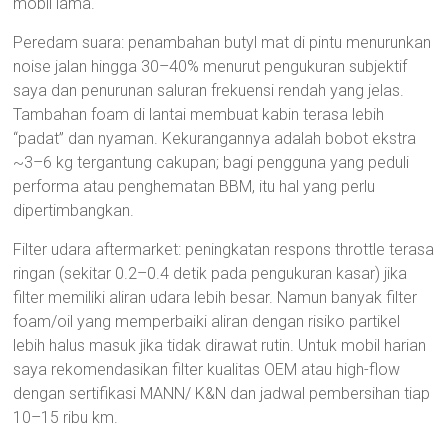
mobil lama.
Peredam suara: penambahan butyl mat di pintu menurunkan
noise jalan hingga 30–40% menurut pengukuran subjektif
saya dan penurunan saluran frekuensi rendah yang jelas.
Tambahan foam di lantai membuat kabin terasa lebih
“padat” dan nyaman. Kekurangannya adalah bobot ekstra
~3–6 kg tergantung cakupan; bagi pengguna yang peduli
performa atau penghematan BBM, itu hal yang perlu
dipertimbangkan.
Filter udara aftermarket: peningkatan respons throttle terasa
ringan (sekitar 0.2–0.4 detik pada pengukuran kasar) jika
filter memiliki aliran udara lebih besar. Namun banyak filter
foam/oil yang memperbaiki aliran dengan risiko partikel
lebih halus masuk jika tidak dirawat rutin. Untuk mobil harian
saya rekomendasikan filter kualitas OEM atau high-flow
dengan sertifikasi MANN/ K&N dan jadwal pembersihan tiap
10–15 ribu km.