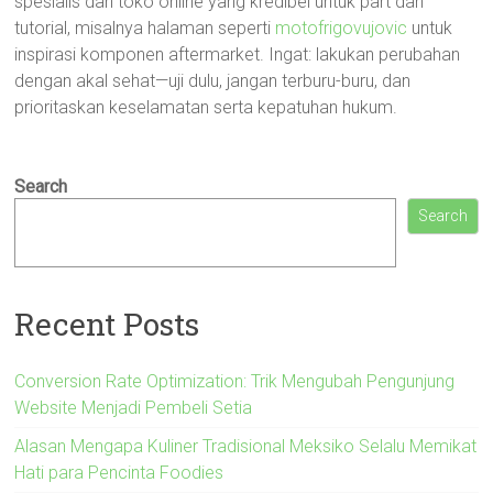
spesialis dan toko online yang kredibel untuk part dan
tutorial, misalnya halaman seperti
motofrigovujovic
untuk
inspirasi komponen aftermarket. Ingat: lakukan perubahan
dengan akal sehat—uji dulu, jangan terburu-buru, dan
prioritaskan keselamatan serta kepatuhan hukum.
Search
Search
Recent Posts
Conversion Rate Optimization: Trik Mengubah Pengunjung
Website Menjadi Pembeli Setia
Alasan Mengapa Kuliner Tradisional Meksiko Selalu Memikat
Hati para Pencinta Foodies