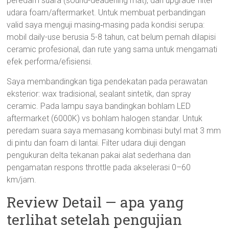
peredam suara (sound-deadening mat), dan upgrade filter
udara foam/aftermarket. Untuk membuat perbandingan
valid saya menguji masing‑masing pada kondisi serupa:
mobil daily-use berusia 5-8 tahun, cat belum pernah dilapisi
ceramic profesional, dan rute yang sama untuk mengamati
efek performa/efisiensi.
Saya membandingkan tiga pendekatan pada perawatan
eksterior: wax tradisional, sealant sintetik, dan spray
ceramic. Pada lampu saya bandingkan bohlam LED
aftermarket (6000K) vs bohlam halogen standar. Untuk
peredam suara saya memasang kombinasi butyl mat 3 mm
di pintu dan foam di lantai. Filter udara diuji dengan
pengukuran delta tekanan pakai alat sederhana dan
pengamatan respons throttle pada akselerasi 0–60
km/jam.
Review Detail — apa yang
terlihat setelah pengujian