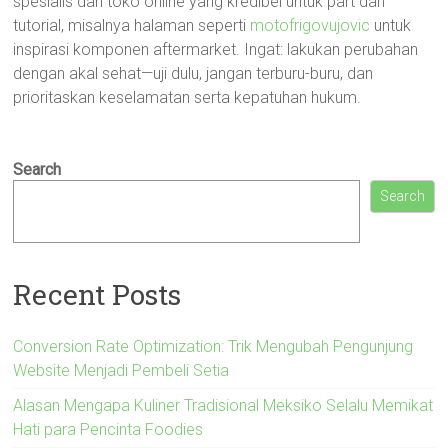
spesialis dan toko online yang kredibel untuk part dan
tutorial, misalnya halaman seperti
motofrigovujovic
untuk
inspirasi komponen aftermarket. Ingat: lakukan perubahan
dengan akal sehat—uji dulu, jangan terburu-buru, dan
prioritaskan keselamatan serta kepatuhan hukum.
Search
Search
Recent Posts
Conversion Rate Optimization: Trik Mengubah Pengunjung
Website Menjadi Pembeli Setia
Alasan Mengapa Kuliner Tradisional Meksiko Selalu Memikat
Hati para Pencinta Foodies