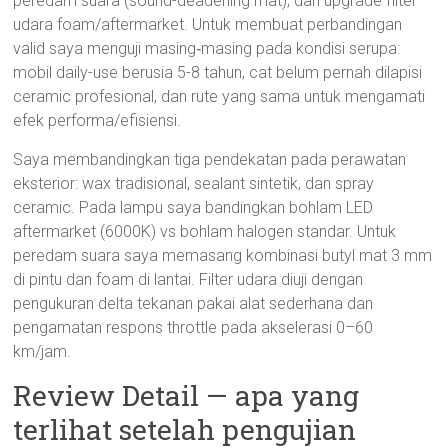
peredam suara (sound-deadening mat), dan upgrade filter
udara foam/aftermarket. Untuk membuat perbandingan
valid saya menguji masing‑masing pada kondisi serupa:
mobil daily-use berusia 5-8 tahun, cat belum pernah dilapisi
ceramic profesional, dan rute yang sama untuk mengamati
efek performa/efisiensi.
Saya membandingkan tiga pendekatan pada perawatan
eksterior: wax tradisional, sealant sintetik, dan spray
ceramic. Pada lampu saya bandingkan bohlam LED
aftermarket (6000K) vs bohlam halogen standar. Untuk
peredam suara saya memasang kombinasi butyl mat 3 mm
di pintu dan foam di lantai. Filter udara diuji dengan
pengukuran delta tekanan pakai alat sederhana dan
pengamatan respons throttle pada akselerasi 0–60
km/jam.
Review Detail — apa yang
terlihat setelah pengujian