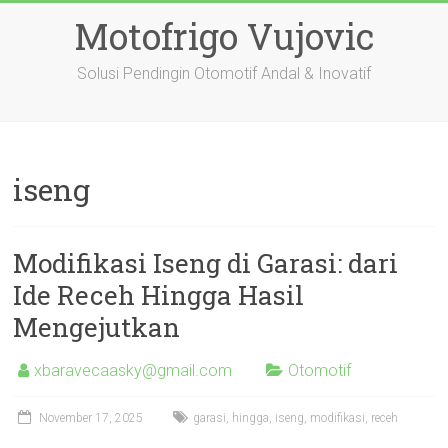
Skip
Motofrigo Vujovic
to
content
Solusi Pendingin Otomotif Andal & Inovatif
iseng
Modifikasi Iseng di Garasi: dari
Ide Receh Hingga Hasil
Mengejutkan
xbaravecaasky@gmail.com
Otomotif
November 17, 2025
garasi
,
hingga
,
iseng
,
modifikasi
,
receh