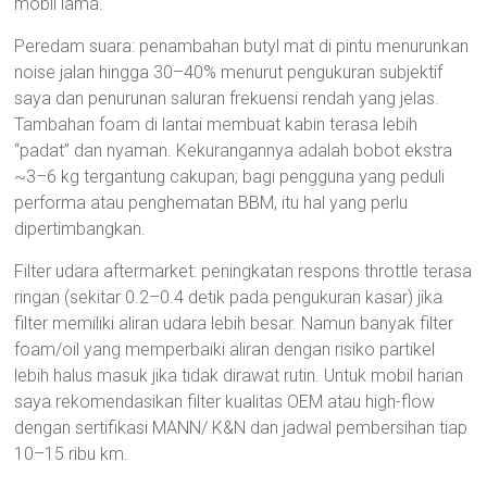
mobil lama.
Peredam suara: penambahan butyl mat di pintu menurunkan
noise jalan hingga 30–40% menurut pengukuran subjektif
saya dan penurunan saluran frekuensi rendah yang jelas.
Tambahan foam di lantai membuat kabin terasa lebih
“padat” dan nyaman. Kekurangannya adalah bobot ekstra
~3–6 kg tergantung cakupan; bagi pengguna yang peduli
performa atau penghematan BBM, itu hal yang perlu
dipertimbangkan.
Filter udara aftermarket: peningkatan respons throttle terasa
ringan (sekitar 0.2–0.4 detik pada pengukuran kasar) jika
filter memiliki aliran udara lebih besar. Namun banyak filter
foam/oil yang memperbaiki aliran dengan risiko partikel
lebih halus masuk jika tidak dirawat rutin. Untuk mobil harian
saya rekomendasikan filter kualitas OEM atau high-flow
dengan sertifikasi MANN/ K&N dan jadwal pembersihan tiap
10–15 ribu km.